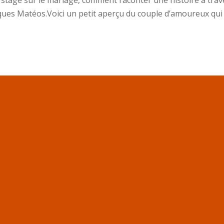
un stage sur le mariage, comment raconter une histoire à trav
aques Matéos.Voici un petit aperçu du couple d’amoureux qui