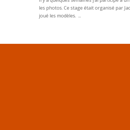
Il y a quelques semaines j’ai participé à 
les photos. Ce stage était organisé par J
joué les modèles. ...