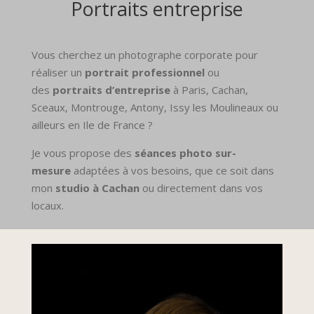
Portraits entreprise
Vous cherchez un photographe corporate pour
réaliser un
portrait professionnel
ou
des
portraits d’entreprise
à Paris, Cachan,
Sceaux, Montrouge, Antony, Issy les Moulineaux ou
ailleurs en Ile de France ?
Je vous propose des
séances photo sur-
mesure
adaptées à vos besoins, que ce soit dans
mon
studio à Cachan
ou directement dans vos
locaux.