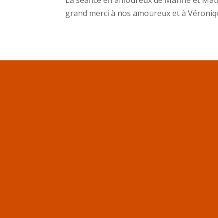
La séance en amoureux de Marine et Math
grand merci à nos amoureux et à Véroniqu