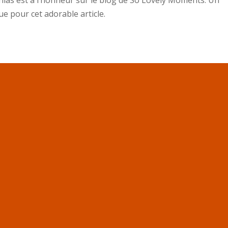
ias est à l’honneur sur le blog de So Lovely Moments. Un
e pour cet adorable article.